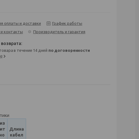
ия оплаты и доставки
График работы
 и контакты
Производитель и гарантия
 товара в течение 14 дней
по договоренности
ее
стики
из
ит
Длина
но
кабел