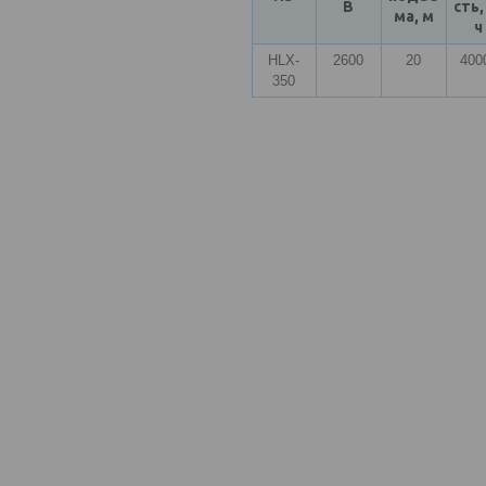
В
сть,
ма, м
ч
HLX-
2600
20
400
350