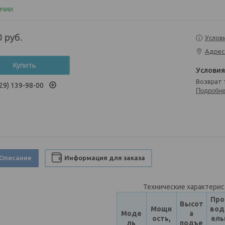
ичии
0
руб.
Услов
Адрес
Купить
возврат
29) 139-98-00
Подробн
Описание
Информация для заказа
Технические характери
Про
Высот
Мощн
вод
Моде
а
ость,
ель
ль
подъе