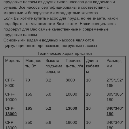
прудовые насосы от других типов насосов для водоемов и
ручьев. Все насосы сертифицированы в соответствии с
мировыми и белорусскими стандартами качества.
Если Вы хотите купить насос для пруда, но не знаете, какой
подобрать, то мы поможем Вам в этом. Наши специалисты
подберут для Вас самые качественные и современные
прудовые насосы.
Основными видами водяных насосов являются
циркуляционные, дренажные, погружные насосы.
Технические характеристики
Модель
Мощнос
Высота
Произво
Длина
Размер,
ть, Вт
подъема
д-сть, л/ч
кабеля,
мм
воды, м
м
CFP-
70
3.2
8000
10
275*152*
8000
165
CFP-
155
5.0
10000
10
305*305*
10000
180
CFP-
165
5.2
13000
10
340*340*
13000
180
CFP-
250
5.8
18000
10
340*340*
18000
180